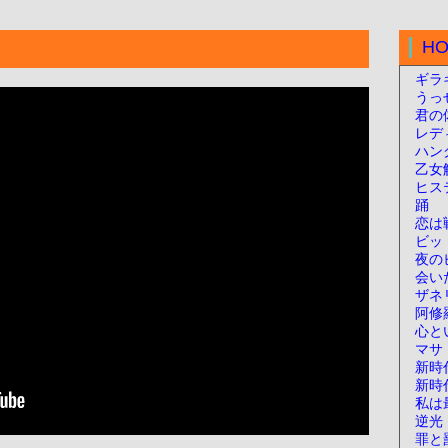
H
ギラ
うっ
君の
レデ
ハン
乙女
ヒス
踊
恋は
ビッ
夜の
会い
ザネ
阿修
心と
マサ
新時代
新時
私は
逆光
罪と