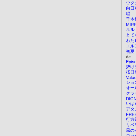
ウタ
向日
唱
千本
MIR
ルル
とて
わた
エル
初夏
de
Epis
抜け
桜日
Valu
ショ
オー
クラ
DIGN
いば
アタ
FRE
行方
リベ
風の
ロッ