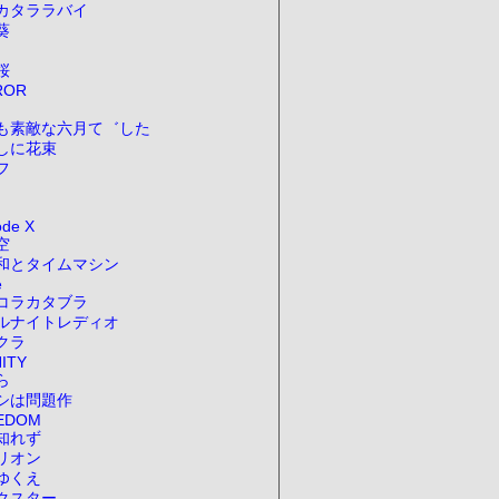
カタララバイ
葵
桜
ROR
も素敵な六月て゛した
しに花束
フ
ode X
空
和とタイムマシン
e
コラカタブラ
ルナイトレディオ
クラ
ITY
ら
シは問題作
EDOM
知れず
リオン
ゆくえ
クスター