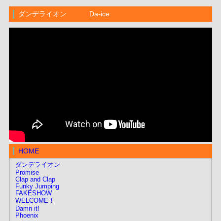
ダンデライオン Da-ice
HOME
ダンデライオン
Promise
Clap and Clap
Funky Jumping
FAKESHOW
WELCOME！
Damn it!
Phoenix