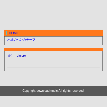
HOME
木綿のハンカチーフ
提供 digipre
Copyright downloadmusic All rights reserved.